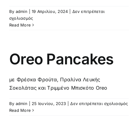
By
admin
|
19 Απριλίου, 2024
|
Δεν επιτρέπεται
στο
σχολιασμός
Καγιανά
Read More
Pancakes
Oreo Pancakes
με Φρέσκα Φρούτα, Πραλίνα Λευκής
Σοκολάτας και Tριμμένο Μπισκότο Oreo
στο
By
admin
|
25 Ιουνίου, 2023
|
Δεν επιτρέπεται σχολιασμός
Oreo
Read More
Panc