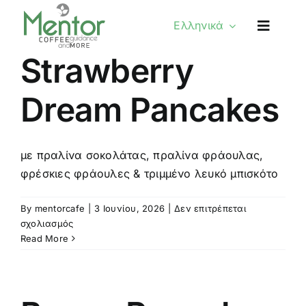
Skip
Ελληνικά
to
content
Strawberry
Dream Pancakes
με πραλίνα σοκολάτας, πραλίνα φράουλας,
φρέσκιες φράουλες & τριμμένο λευκό μπισκότο
By
mentorcafe
|
3 Ιουνίου, 2026
|
Δεν επιτρέπεται
στο
σχολιασμός
Strawberry
Read More
Dream
Pancakes