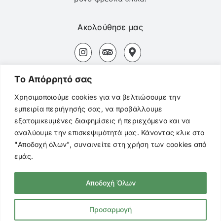
Ακολούθησε μας
Αδάμας Μήλος Τ.Κ. 84800
Tο Aπόρρητό σας
+30694 827 3154
Χρησιμοποιούμε cookies για να βελτιώσουμε την
εμπειρία περιήγησής σας, να προβάλλουμε
+3022870 22494
εξατομικευμένες διαφημίσεις ή περιεχόμενο και να
αναλύουμε την επισκεψιμότητά μας. Κάνοντας κλικ στο
mentor.adamas@gmail.com
"Αποδοχή όλων", συναινείτε στη χρήση των cookies από
εμάς.
Αποδοχή Όλων
© Copyright
2026 Mentor Cafe. All Rights
Reserved |
Πολιτική Προστασίας
Προσαρμογή
Προσωπικών Δεδομένων
|
Cookies