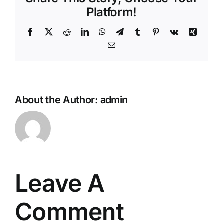
Platform!
Facebook
Twitter
Reddit
LinkedIn
WhatsApp
Telegram
Tumblr
Pinterest
Vk
Xing
Email
About the Author:
admin
Leave A
Comment