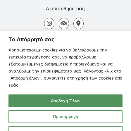
Ακολούθησε μας
Αδάμας Μήλος Τ.Κ. 84800
Tο Aπόρρητό σας
+30694 827 3154
Χρησιμοποιούμε cookies για να βελτιώσουμε την
εμπειρία περιήγησής σας, να προβάλλουμε
+3022870 22494
εξατομικευμένες διαφημίσεις ή περιεχόμενο και να
αναλύουμε την επισκεψιμότητά μας. Κάνοντας κλικ στο
mentor.adamas@gmail.com
"Αποδοχή όλων", συναινείτε στη χρήση των cookies από
εμάς.
Αποδοχή Όλων
© Copyright
2026 Mentor Cafe. All Rights
Reserved |
Πολιτική Προστασίας
Προσαρμογή
Προσωπικών Δεδομένων
|
Cookies