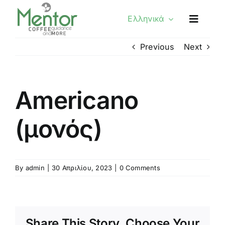
Skip
Ελληνικά
to
content
Previous
Next
Americano
(μονός)
By
admin
|
30 Απριλίου, 2023
|
0 Comments
Share This Story, Choose Your