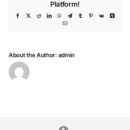
Platform!
Facebook
Twitter
Reddit
LinkedIn
WhatsApp
Telegram
Tumblr
Pinterest
Vk
Xing
Email
About the Author:
admin