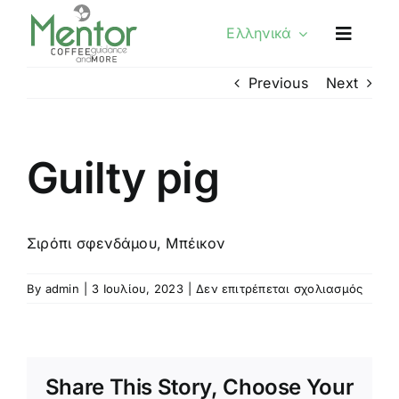
Skip
Ελληνικά
to
content
Previous
Next
Guilty pig
Σιρόπι σφενδάμου, Μπέικον
στο
By
admin
|
3 Ιουλίου, 2023
|
Δεν επιτρέπεται σχολιασμός
Guilty
pig
Share This Story, Choose Your