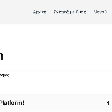
Αρχική
Σχετικά με Εμάς
Μενού
m
στο
ιασμός
04
Mango
Dream
Platform!