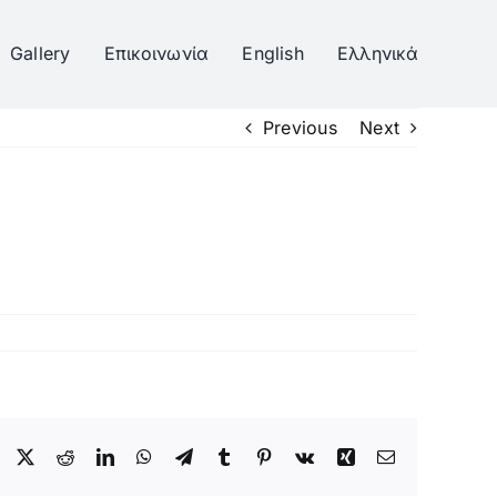
Gallery
Επικοινωνία
English
Ελληνικά
Previous
Next
Facebook
Twitter
Reddit
LinkedIn
WhatsApp
Telegram
Tumblr
Pinterest
Vk
Xing
Email