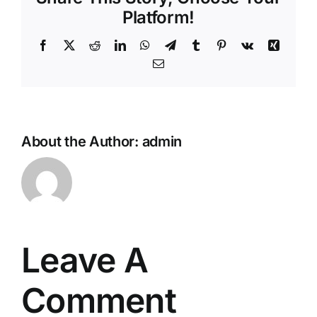
Platform!
Facebook
Twitter
Reddit
LinkedIn
WhatsApp
Telegram
Tumblr
Pinterest
Vk
Xing
Email
About the Author:
admin
Leave A
Comment