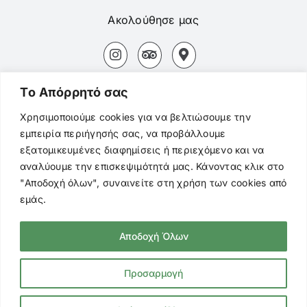
Ακολούθησε μας
Αδάμας Μήλος Τ.Κ. 84800
Tο Aπόρρητό σας
+30694 827 3154
Χρησιμοποιούμε cookies για να βελτιώσουμε την
εμπειρία περιήγησής σας, να προβάλλουμε
+3022870 22494
εξατομικευμένες διαφημίσεις ή περιεχόμενο και να
αναλύουμε την επισκεψιμότητά μας. Κάνοντας κλικ στο
mentor.adamas@gmail.com
"Αποδοχή όλων", συναινείτε στη χρήση των cookies από
εμάς.
Αποδοχή Όλων
© Copyright
2026 Mentor Cafe. All Rights
Reserved |
Πολιτική Προστασίας
Προσαρμογή
Προσωπικών Δεδομένων
|
Cookies