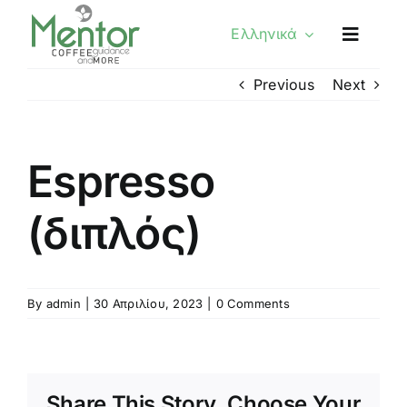
Skip
Ελληνικά
to
content
Previous
Next
Espresso
(διπλός)
By
admin
|
30 Απριλίου, 2023
|
0 Comments
Share This Story, Choose Your