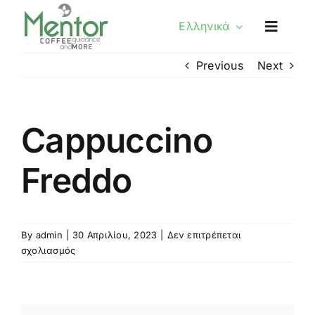
Skip
Ελληνικά
to
content
Previous
Next
Cappuccino
Freddo
By
admin
|
30 Απριλίου, 2023
|
Δεν επιτρέπεται
στο
σχολιασμός
Cappuccino
Freddo