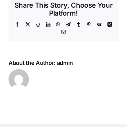
Share This Story, Choose Your
Platform!
Facebook
Twitter
Reddit
LinkedIn
WhatsApp
Telegram
Tumblr
Pinterest
Vk
Xing
Email
About the Author:
admin