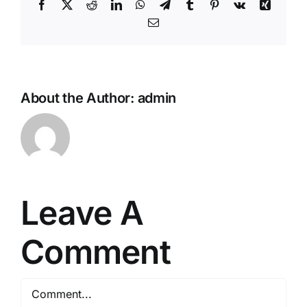
Facebook
Twitter
Reddit
LinkedIn
WhatsApp
Telegram
Tumblr
Pinterest
Vk
Xing
Email
About the Author:
admin
Leave A
Comment
Comment