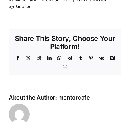
By
mentorcafe
|
19 Ιουνίου, 2025
|
Δεν επιτρέπεται
στο
σχολιασμός
Παγωτό
Μηχανής
(κύπελο
ή
Share This Story, Choose Your
χωνάκι)
Platform!
Facebook
Twitter
Reddit
LinkedIn
WhatsApp
Telegram
Tumblr
Pinterest
Vk
Xing
Email
About the Author:
mentorcafe