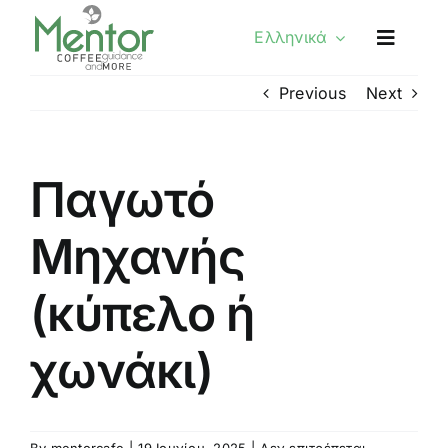
Skip
Ελληνικά
to
content
Previous
Next
Παγωτό
Μηχανής
(κύπελο ή
χωνάκι)