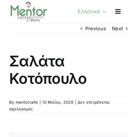
Skip
Ελληνικά
to
content
Previous
Next
Σαλάτα
Κοτόπουλο
By
mentorcafe
|
10 Μαΐου, 2026
|
Δεν επιτρέπεται
στο
σχολιασμός
Σαλάτα
Κοτόπουλο