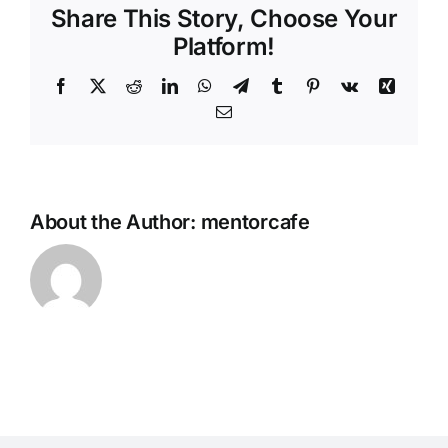
Share This Story, Choose Your
Platform!
Facebook
Twitter
Reddit
LinkedIn
WhatsApp
Telegram
Tumblr
Pinterest
Vk
Xing
Email
About the Author:
mentorcafe