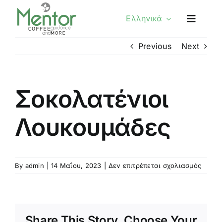
Skip
Ελληνικά
to
content
Previous
Next
Σοκολατένιοι
Λουκουμάδες
στο
By
admin
|
14 Μαΐου, 2023
|
Δεν επιτρέπεται σχολιασμός
Σοκολ
Λουκο
Share This Story, Choose Your