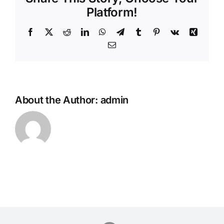
Platform!
Facebook
Twitter
Reddit
LinkedIn
WhatsApp
Telegram
Tumblr
Pinterest
Vk
Xing
Email
About the Author:
admin