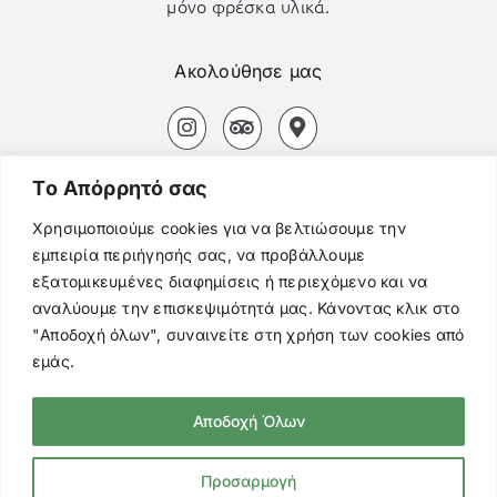
μόνο φρέσκα υλικά.
Ακολούθησε μας
Αδάμας Μήλος Τ.Κ. 84800
Tο Aπόρρητό σας
+30694 827 3154
Χρησιμοποιούμε cookies για να βελτιώσουμε την
εμπειρία περιήγησής σας, να προβάλλουμε
+3022870 22494
εξατομικευμένες διαφημίσεις ή περιεχόμενο και να
αναλύουμε την επισκεψιμότητά μας. Κάνοντας κλικ στο
mentor.adamas@gmail.com
"Αποδοχή όλων", συναινείτε στη χρήση των cookies από
εμάς.
Αποδοχή Όλων
© Copyright
2026 Mentor Cafe. All Rights
Reserved |
Πολιτική Προστασίας
Προσαρμογή