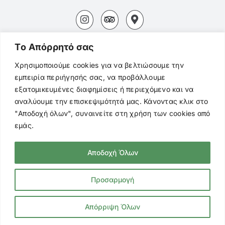
Αδάμας Μήλος Τ.Κ. 84800
Tο Aπόρρητό σας
+30694 827 3154
Χρησιμοποιούμε cookies για να βελτιώσουμε την
εμπειρία περιήγησής σας, να προβάλλουμε
+3022870 22494
εξατομικευμένες διαφημίσεις ή περιεχόμενο και να
αναλύουμε την επισκεψιμότητά μας. Κάνοντας κλικ στο
mentor.adamas@gmail.com
"Αποδοχή όλων", συναινείτε στη χρήση των cookies από
εμάς.
Αποδοχή Όλων
© Copyright
2026 Mentor Cafe. All Rights
Reserved |
Πολιτική Προστασίας
Προσαρμογή
Προσωπικών Δεδομένων
|
Cookies
Απόρριψη Όλων