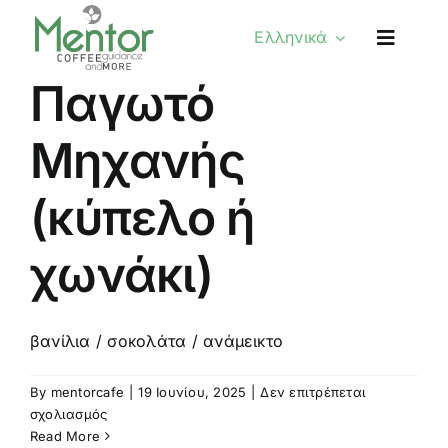
Skip
Ελληνικά
to
content
Παγωτό
Μηχανής
(κύπελο ή
χωνάκι)
βανίλια / σοκολάτα / ανάμεικτο
By
mentorcafe
|
19 Ιουνίου, 2025
|
Δεν επιτρέπεται
στο
σχολιασμός
Παγωτό
Read More