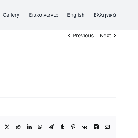
Gallery
Επικοινωνία
English
Ελληνικά
Previous
Next
Facebook
Twitter
Reddit
LinkedIn
WhatsApp
Telegram
Tumblr
Pinterest
Vk
Xing
Email