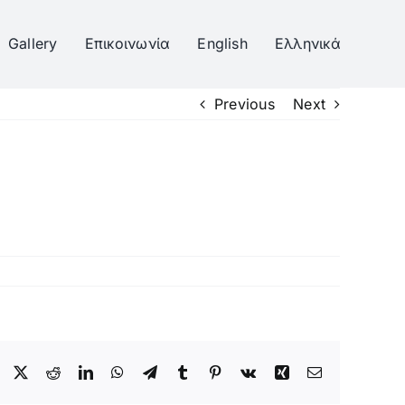
Gallery
Επικοινωνία
English
Ελληνικά
Previous
Next
Facebook
Twitter
Reddit
LinkedIn
WhatsApp
Telegram
Tumblr
Pinterest
Vk
Xing
Email