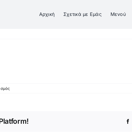
Αρχική
Σχετικά με Εμάς
Μενού
στο
ασμός
Long
Island
Platform!